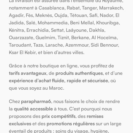
La livraison est assurée dans l’ensemble du Royaume,
notamment à Casablanca, Rabat, Tanger, Marrakech,
Agadir, Fès, Meknès, Oujda, Tétouan, Safi, Nador, El
Jadida, Salé, Mohammedia, Beni Mellal, Khouribga,
Kénitra, Errachidia, Settat, Laâyoune, Dakhla,
Ouarzazate, Guelmim, Tiznit, Berkane, Al Hoceïma,
Taroudant, Taza, Larache, Azemmour, Sidi Bennour,
Ksar El Kebir, et bien d’autres villes.
Grâce à notre boutique en ligne, vous profitez de
tarifs avantageux
, de
produits authentiques
, et d’une
expérience d’achat fluide, rapide et sécurisée
, où
que vous soyez au Maroc.
Chez
parapharma6
, nous faisons le choix de rendre
la
qualité accessible
à tous. C’est pourquoi nous
proposons des
prix compétitifs
, des
remises
exclusives
et des
promotions régulières
sur un large
éventail de produits : soins du visage, hygiène,