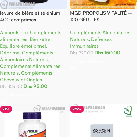
levure de bière et sélénium
MGD PROPOLIS VITALITÉ –
400 comprimes
120 GÉLULES
Aliments bio
,
Compléments
Compléments Alimentaires
alimentaires
,
Bien-être,
Naturels
,
Défenses
Equilibre émotionnel,
Immunitaires
Déprime
,
Compléments
Dhs
150,00
Dhs
220,00
Alimentaires Naturels
,
Ajouter Au Panier
Compléments Alimentaires
Naturels
,
Compléments
Cheveux et Ongles
Dhs
95,00
Dhs
125,00
Ajouter Au Panier
-9%
-33%