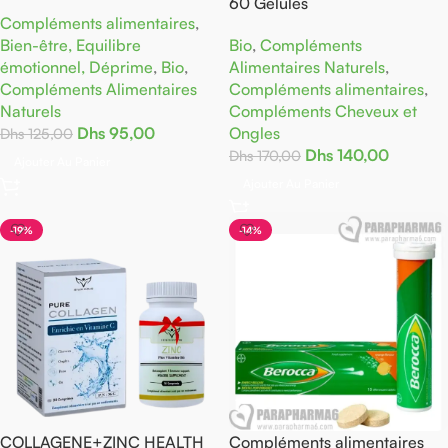
60 Gelules
Compléments alimentaires
,
Bien-être, Equilibre
Bio
,
Compléments
émotionnel, Déprime
,
Bio
,
Alimentaires Naturels
,
Compléments Alimentaires
Compléments alimentaires
,
Naturels
Compléments Cheveux et
Dhs
95,00
Ongles
Dhs
125,00
Dhs
140,00
Dhs
170,00
Ajouter Au Panier
Ajouter Au Panier
-19%
-14%
COLLAGENE+ZINC HEALTH
Compléments alimentaires