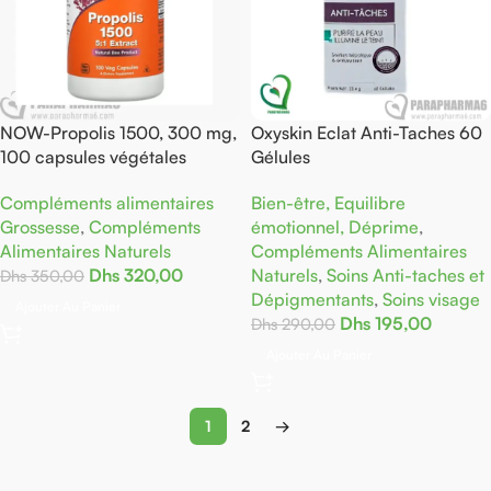
NOW-Propolis 1500, 300 mg,
Oxyskin Eclat Anti-Taches 60
100 capsules végétales
Gélules
Compléments alimentaires
Bien-être, Equilibre
Grossesse
,
Compléments
émotionnel, Déprime
,
Alimentaires Naturels
Compléments Alimentaires
Dhs
320,00
Naturels
,
Soins Anti-taches et
Dhs
350,00
Dépigmentants
,
Soins visage
Ajouter Au Panier
Dhs
195,00
Dhs
290,00
Ajouter Au Panier
1
2
→