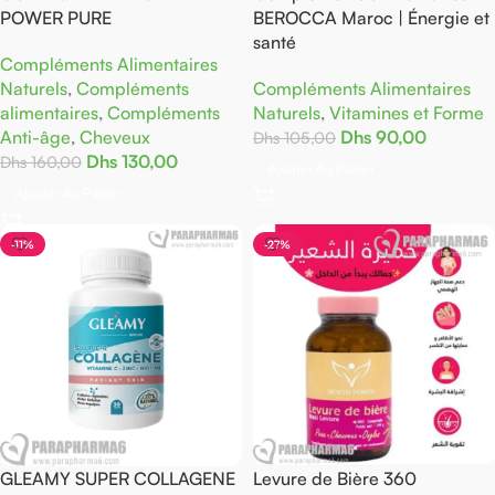
POWER PURE
BEROCCA Maroc | Énergie et
santé
Compléments Alimentaires
Naturels
,
Compléments
Compléments Alimentaires
alimentaires
,
Compléments
Naturels
,
Vitamines et Forme
Anti-âge
,
Cheveux
Dhs
90,00
Dhs
105,00
Dhs
130,00
Dhs
160,00
Ajouter Au Panier
Ajouter Au Panier
-11%
-27%
GLEAMY SUPER COLLAGENE
Levure de Bière 360