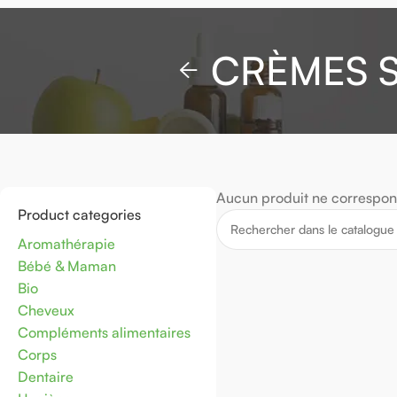
CRÈMES S
Aucun produit ne correspond
Product categories
Aromathérapie
Bébé & Maman
Bio
Cheveux
Compléments alimentaires
Corps
Dentaire