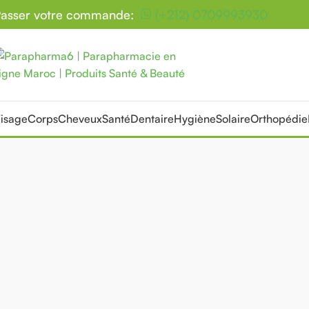
asser votre commande:
(+212) 0709993930
isage
Corps
Cheveux
Santé
Dentaire
Hygiène
Solaire
Orthopédie