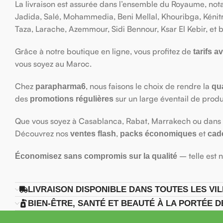
La livraison est assurée dans l’ensemble du Royaume, not
Jadida, Salé, Mohammedia, Beni Mellal, Khouribga, Kénitr
Taza, Larache, Azemmour, Sidi Bennour, Ksar El Kebir, et bi
Grâce à notre boutique en ligne, vous profitez de
tarifs 
vous soyez au Maroc.
Chez
, nous faisons le choix de rendre la
parapharma6
qua
des
sur un large éventail de produ
promotions régulières
Que vous soyez à Casablanca, Rabat, Marrakech ou dans t
Découvrez nos
,
et
ventes flash
packs économiques
cad
– telle est 
Économisez sans compromis sur la qualité
LIVRAISON DISPONIBLE DANS TOUTES LES V
BIEN-ÊTRE, SANTÉ ET BEAUTÉ À LA PORTÉE 