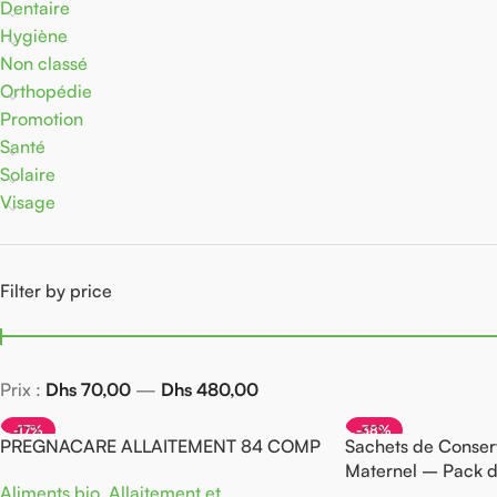
Dentaire
Hygiène
Non classé
Orthopédie
Promotion
Santé
Solaire
Visage
Filter by price
Prix :
Dhs 70,00
—
Dhs 480,00
-17%
-38%
PREGNACARE ALLAITEMENT 84 COMP
Sachets de Conserv
Maternel – Pack 
Aliments bio
,
Allaitement et