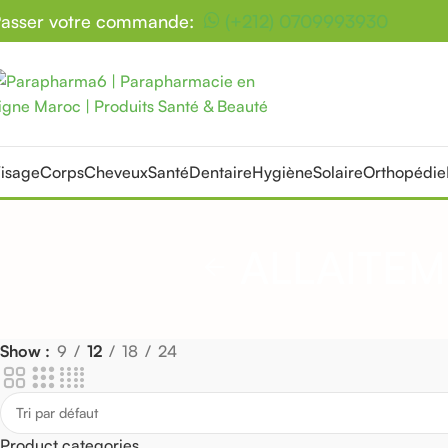
asser votre commande:
(+212) 0709993930
isage
Corps
Cheveux
Santé
Dentaire
Hygiène
Solaire
Orthopédie
ALLAITEM
Show
9
12
18
24
Product categories