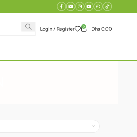
0
Login / Register
Dhs
0,00
s Les Produits
N