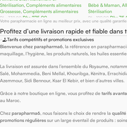
Stérilisation
,
Compléments alimentaires
Bébé & Maman
,
Al
Grossesse
,
Compléments alimentaires
Stérilisation
Dhs
275,00
Dhs
75,
Dhs
330,00
Dhs
120,00
Votre parapharmacie en ligne au meilleur prix, avec une qualité garantie
Ajouter Au Panier
Ajouter Au Panier
Profitez d’une livraison rapide et fiable dans 
Tarifs compétitifs et promotions exclusives
Bienvenue chez parapharma6
, la référence en parapharmacie
maquillage, l’hygiène, les produits naturels, les huiles essenti
La livraison est assurée dans l’ensemble du Royaume, notamme
Salé, Mohammedia, Beni Mellal, Khouribga, Kénitra, Errachidi
Azemmour, Sidi Bennour, Ksar El Kebir, et bien d’autres villes.
Grâce à notre boutique en ligne, vous profitez de
tarifs avant
au Maroc.
Chez
parapharma6
, nous faisons le choix de rendre la
qualité
promotions régulières
sur un large éventail de produits : soi