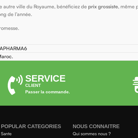
 autre ville du Royaume, bénéficiez de
prix grossiste
, même p
ong de l’année.
promesse.
 PARAPHARMA6
Maroc.
SERVICE
CLIENT
Passer la commande.
POPULAR CATEGORIES
NOUS CONNAITRE
Sante
Qui sommes nous ?