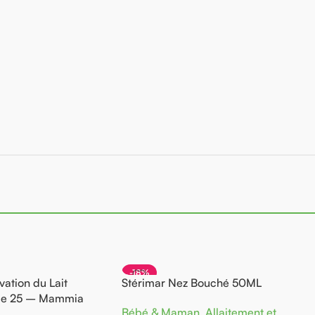
-18%
ation du Lait
Stérimar Nez Bouché 50ML
de 25 – Mammia
Bébé & Maman
,
Allaitement et