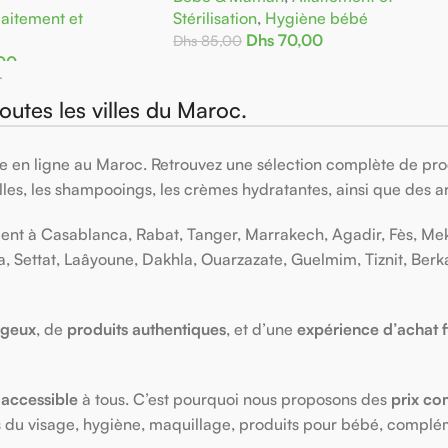
laitement et
Stérilisation
,
Hygiène bébé
Dhs
70,00
Dhs
85,00
00
Ajouter Au Panier
.
toutes les villes du Maroc.
 en ligne au Maroc. Retrouvez une sélection complète de produ
elles, les shampooings, les crèmes hydratantes, ainsi que des ar
nt à Casablanca, Rabat, Tanger, Marrakech, Agadir, Fès, Mekn
a, Settat, Laâyoune, Dakhla, Ouarzazate, Guelmim, Tiznit, Ber
ageux
, de
produits authentiques
, et d’une
expérience d’achat f
 accessible
à tous. C’est pourquoi nous proposons des
prix com
ns du visage, hygiène, maquillage, produits pour bébé, complém