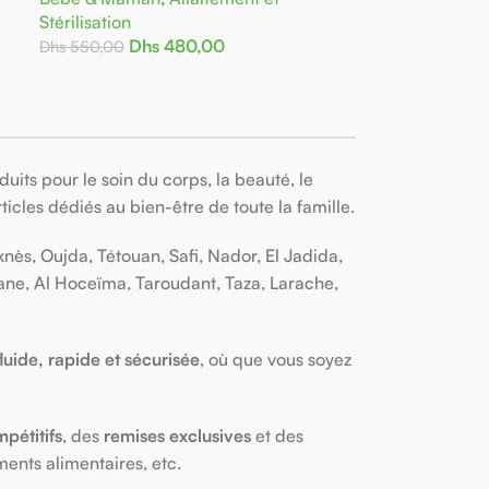
Stérilisation
Dhs
480,00
Dhs
550,00
Ajouter Au Panier
its pour le soin du corps, la beauté, le
ticles dédiés au bien-être de toute la famille.
ès, Oujda, Tétouan, Safi, Nador, El Jadida,
kane, Al Hoceïma, Taroudant, Taza, Larache,
luide, rapide et sécurisée
, où que vous soyez
pétitifs
, des
remises exclusives
et des
ents alimentaires, etc.