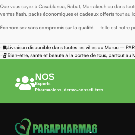
Que vous soyez à Casablanca, Rabat, Marrakech ou dans toute
ventes flash
,
packs économiques
et
cadeaux offerts
tout au l
Économisez sans compromis sur la qualité
– telle est notre 
Livraison disponible dans toutes les villes du Maroc –
Bien-être, santé et beauté à la portée de tous, partout au 
NOS
Experts
Pharmaciens, dermo-conseillères...