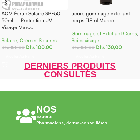
ACM Écran Solaire SPF50
acure gommage exfoliant
50ml – Protection UV
corps 118ml Maroc
Visage Maroc
Gommage et Exfoliant Corps
,
Solaire
,
Crèmes Solaires
Soins visage
Dhs
100,00
Dhs
130,00
Dhs
150,00
Dhs
180,00
Ajouter Au Panier
Ajouter Au Panier
DERNIERS PRODUITS
CONSULTÉS
NOS
Experts
Pharmaciens, dermo-conseillères...