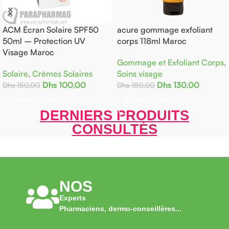
re SPF50
acure gommage exfoliant
AKTIV A-Z Efferv
on UV
corps 118ml Maroc
Comprimés – Mul
Gommage et Exfoliant Corps
,
Compléments ali
olaires
Soins visage
Dhs
7
Dhs
100,00
00,00
Dhs
130,00
Dhs
180,00
Ajouter Au Panier
Ajouter Au Panier
DERNIERS PRODUITS
CONSULTÉS
NOS
Experts
Pharmaciens, dermo-conseillères...