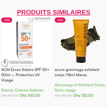
PRODUITS SIMILAIRES
-28%
-30%
PF 50+
acure gommage exfoliant
AKTIV A-Z Effervescen
V
corps 118ml Maroc
Comprimés – Multivi
Gommage et Exfoliant Corps
,
Compléments aliment
es
Soins visage
Dhs
70,00
Dhs
100,00
0
Dhs
130,00
Dhs
180,00
Ajouter Au Panier
Ajouter Au Panier