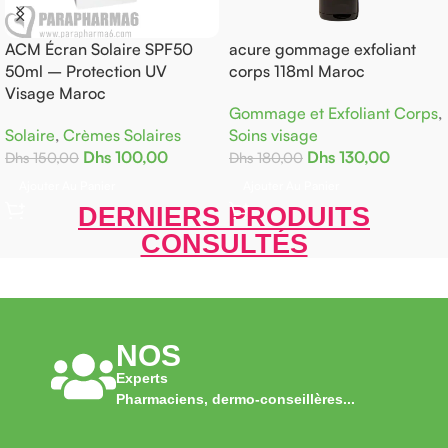
M Écran Solaire SPF50
acure gommage exfoliant
AK
ml – Protection UV
corps 118ml Maroc
Co
sage Maroc
Gommage et Exfoliant Corps
,
Co
laire
,
Crèmes Solaires
Soins visage
Dh
Dhs
100,00
Dhs
130,00
s
150,00
Dhs
180,00
A
jouter Au Panier
Ajouter Au Panier
DERNIERS PRODUITS
CONSULTÉS
NOS
Experts
Pharmaciens, dermo-conseillères...