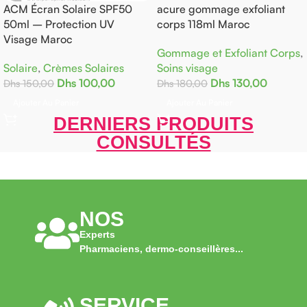
ACM Écran Solaire SPF50
acure gommage exfoliant
50ml – Protection UV
corps 118ml Maroc
Visage Maroc
Gommage et Exfoliant Corps
,
Solaire
,
Crèmes Solaires
Soins visage
Dhs
100,00
Dhs
130,00
Dhs
150,00
Dhs
180,00
Ajouter Au Panier
Ajouter Au Panier
DERNIERS PRODUITS
CONSULTÉS
NOS
Experts
Pharmaciens, dermo-conseillères...
SERVICE