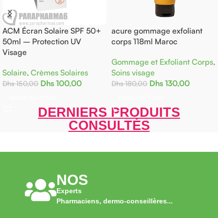
ACM Écran Solaire SPF 50+
acure gommage exfoliant
50ml – Protection UV
corps 118ml Maroc
Visage
Gommage et Exfoliant Corps
,
Solaire
,
Crèmes Solaires
Soins visage
Dhs
100,00
Dhs
130,00
Dhs
150,00
Dhs
180,00
Ajouter Au Panier
Ajouter Au Panier
DERNIERS PRODUITS
CONSULTÉS
NOS
Experts
Pharmaciens, dermo-conseillères...