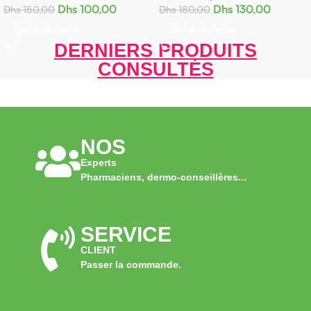
Dhs
100,00
Dhs
130,00
0,00
Dhs
180,00
Ajout
er Au Panier
Ajouter Au Panier
DERNIERS PRODUITS
CONSULTÉS
NOS
Experts
Pharmaciens, dermo-conseillères...
SERVICE
CLIENT
Passer la commande.