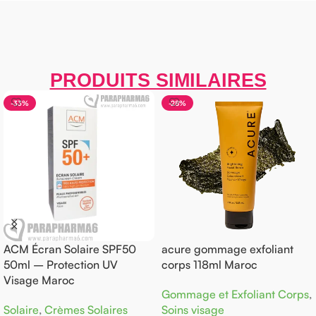
PRODUITS SIMILAIRES
-28%
-30%
cran Solaire SPF50
acure gommage exfoliant
AKTIV
– Protection UV
corps 118ml Maroc
Compr
e Maroc
Gommage et Exfoliant Corps
,
Compl
e
,
Crèmes Solaires
Soins visage
Dhs
10