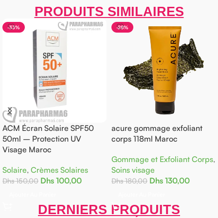
PRODUITS SIMILAIRES
-33%
-28%
ACM Écran Solaire SPF50
acure gommage exfoliant
50ml – Protection UV
corps 118ml Maroc
Visage Maroc
Gommage et Exfoliant Corps
,
Solaire
,
Crèmes Solaires
Soins visage
Dhs
100,00
Dhs
130,00
Dhs
150,00
Dhs
180,00
Ajouter Au Panier
Ajouter Au Panier
DERNIERS PRODUITS