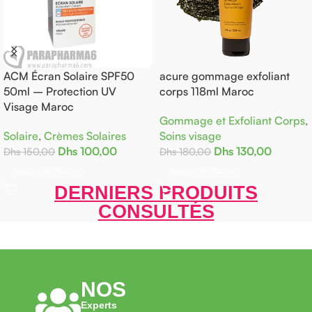
ACM Écran Solaire SPF50
acure gommage exfoliant
50ml – Protection UV
corps 118ml Maroc
Visage Maroc
Gommage et Exfoliant Corps
,
Solaire
,
Crèmes Solaires
Soins visage
Dhs
100,00
Dhs
130,00
Dhs
150,00
Dhs
180,00
Ajouter Au Panier
Ajouter Au Panier
DERNIERS PRODUITS
CONSULTÉS
NOS
Experts