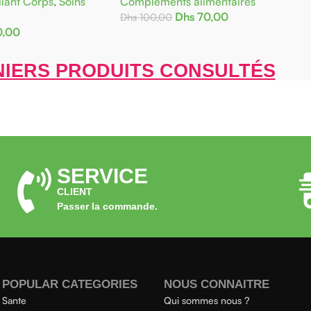
iant Corps
,
Soins
Compléments alimentaires
Dhs
70,00
Dhs
100,00
0,00
Ajouter Au Panier
IERS PRODUITS CONSULTÉS
SERVICE
CLIENT
Passer la commande.
POPULAR CATEGORIES
NOUS CONNAITRE
Sante
Qui sommes nous ?