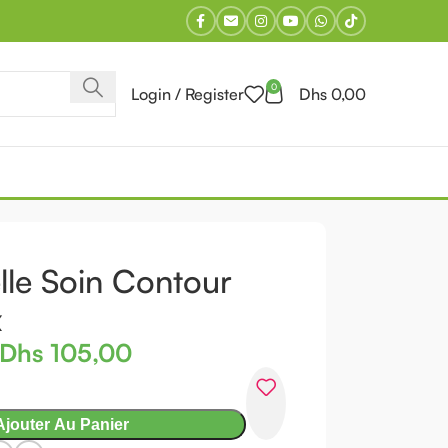
0
Login / Register
Dhs
0,00
s Les Produits
lle Soin Contour
x
Dhs
105,00
Ajouter Au Panier