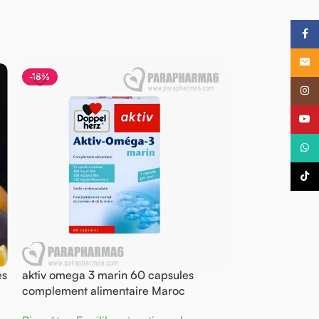
Faceb
Email
-18%
-14%
Insta
YouTu
What
TikTo
és
aktiv omega 3 marin 60 capsules
alcool 70 pour
complement alimentaire Maroc
médical Maroc