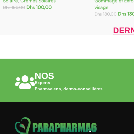
Solaire
,
Crèmes Solaires
Gommage et Exfol
Dhs
100,00
visage
Dhs
150,00
Dhs
13
Dhs
180,00
Ajouter Au Panier
Ajouter Au Panier
DERN
NOS
Experts
Pharmaciens, dermo-conseillères...