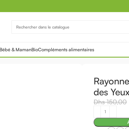
Bébé & Maman
Bio
Compléments alimentaires
PROMOTION
Tou
Rayonne
des Yeu
Dhs
150,00