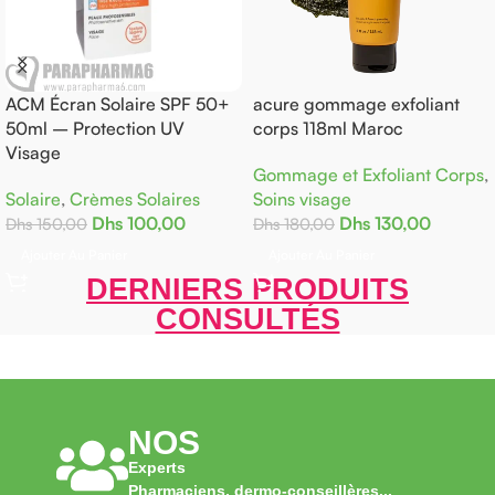
ACM Écran Solaire SPF 50+
acure gommage exfoliant
50ml – Protection UV
corps 118ml Maroc
Visage
Gommage et Exfoliant Corps
,
Solaire
,
Crèmes Solaires
Soins visage
Dhs
100,00
Dhs
130,00
Dhs
150,00
Dhs
180,00
Ajouter Au Panier
Ajouter Au Panier
DERNIERS PRODUITS
CONSULTÉS
NOS
Experts
Pharmaciens, dermo-conseillères...