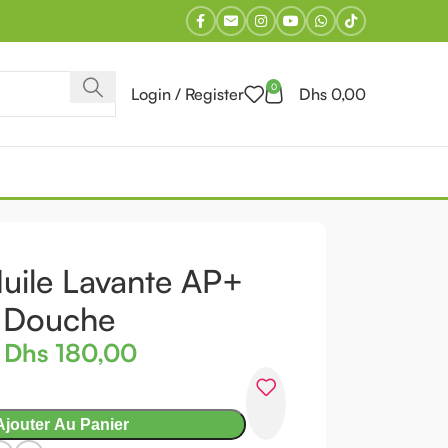
0
Login / Register
Dhs
0,00
s Les Produits
Huile Lavante AP+
e Douche
Dhs
180,00
Ajouter Au Panier