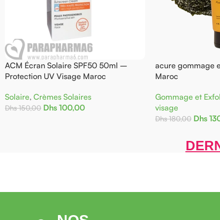
M Écran Solaire SPF50 50ml –
acure gommage exfolia
tection UV Visage Maroc
Maroc
aire
,
Crèmes Solaires
Gommage et Exfoliant
Dhs
100,00
visage
150,00
Dhs
130,00
Dhs
180,00
jouter Au Panier
Ajouter Au Panier
DERN