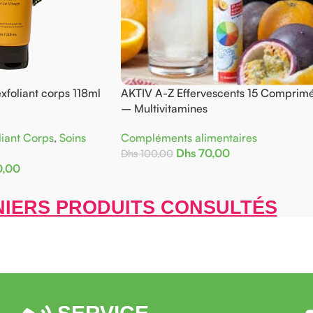
nt corps 118ml
AKTIV A-Z Effervescents 15 Comprimés
– Multivitamines
 Corps
,
Soins
Compléments alimentaires
Dhs
70,00
Dhs
100,00
Ajouter Au Panier
IERS PRODUITS CONSULTÉS