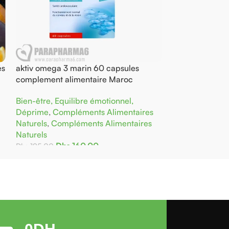
aktiv omega 3 marin 60 capsules
alcool 70 pourcent 
complement alimentaire Maroc
médical Maroc
Bien-être, Equilibre émotionnel,
Santé
,
Matériel par
Déprime
,
Compléments Alimentaires
Pansements et Prem
Naturels
,
Compléments Alimentaires
Hygiène
Naturels
Dhs
30,0
Dhs
35,00
Dhs
160,00
Dhs
195,00
Ajouter Au Panier
Ajouter Au Panier