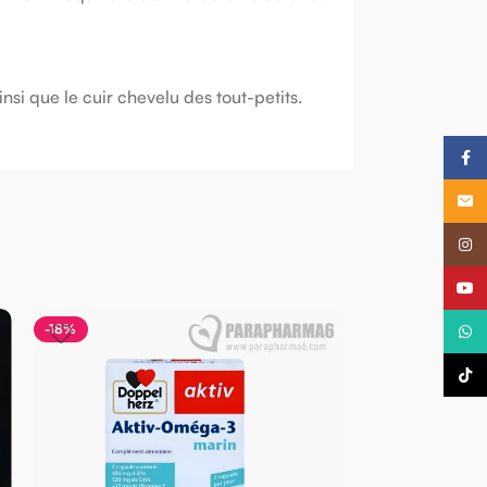
insi que le cuir chevelu des tout-petits.
Faceb
Email
Insta
YouTu
-18%
-14%
What
TikTo