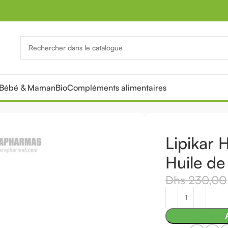
Bébé & Maman
Bio
Compléments alimentaires
PROMOTION
Tou
che
Lipikar 
Huile d
Dhs
230,00