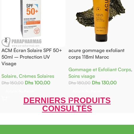
ACM Écran Solaire SPF 50+
acure gommage exfoliant
50ml – Protection UV
corps 118ml Maroc
Visage
Gommage et Exfoliant Corps
,
Solaire
,
Crèmes Solaires
Soins visage
Dhs
100,00
Dhs
130,00
Dhs
150,00
Dhs
180,00
Ajouter Au Panier
Ajouter Au Panier
DERNIERS PRODUITS
CONSULTÉS