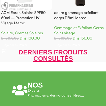
ACM Écran Solaire SPF50
acure gommage exfoliant
50ml – Protection UV
corps 118ml Maroc
Visage Maroc
Gommage et Exfoliant Corps
,
Solaire
,
Crèmes Solaires
Soins visage
Dhs
100,00
Dhs
130,00
Dhs
150,00
Dhs
180,00
Ajouter Au Panier
Ajouter Au Panier
DERNIERS PRODUITS
CONSULTÉS
NOS
Experts
Pharmaciens, dermo-conseillères...