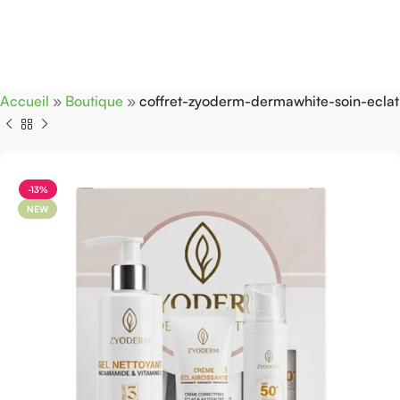
Accueil
»
Boutique
»
coffret-zyoderm-dermawhite-soin-eclat
-13%
NEW