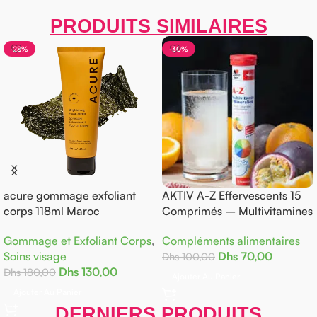
PRODUITS SIMILAIRES
-28%
-30%
acure gommage exfoliant
AKTIV A-Z Effervescents 15
corps 118ml Maroc
Comprimés – Multivitamines
Gommage et Exfoliant Corps
,
Compléments alimentaires
Soins visage
Dhs
70,00
Dhs
100,00
Dhs
130,00
Dhs
180,00
Ajouter Au Panier
Ajouter Au Panier
DERNIERS PRODUITS