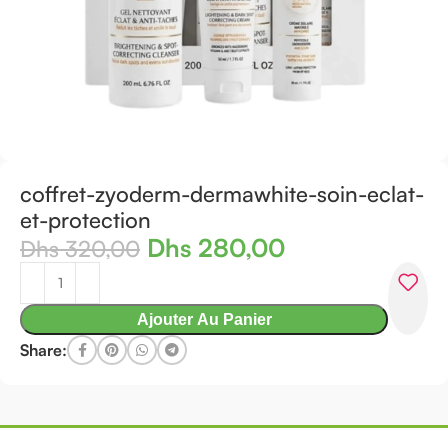
coffret-zyoderm-dermawhite-soin-eclat-
et-protection
Dhs
280,00
Dhs
320,00
Ajouter Au Panier
Share: