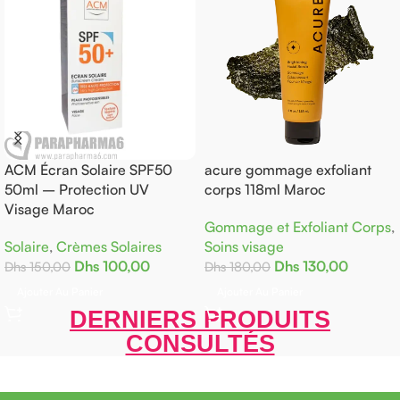
ACM Écran Solaire SPF50
acure gommage exfoliant
50ml – Protection UV
corps 118ml Maroc
Visage Maroc
Gommage et Exfoliant Corps
,
Solaire
,
Crèmes Solaires
Soins visage
Dhs
100,00
Dhs
130,00
Dhs
150,00
Dhs
180,00
Ajouter Au Panier
Ajouter Au Panier
DERNIERS PRODUITS
CONSULTÉS